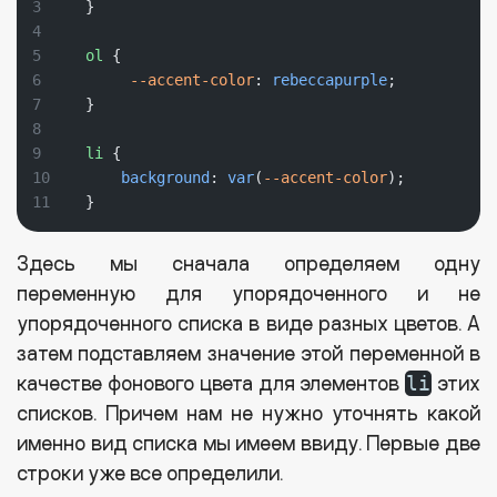
}
ol
 {
--accent-color
: 
rebeccapurple
;
}
li
 {
background
: 
var
(
--accent-color
);
}
Здесь мы сначала определяем одну
переменную для упорядоченного и не
упорядоченного списка в виде разных цветов. А
затем подставляем значение этой переменной в
качестве фонового цвета для элементов
этих
li
списков. Причем нам не нужно уточнять какой
именно вид списка мы имеем ввиду. Первые две
строки уже все определили.