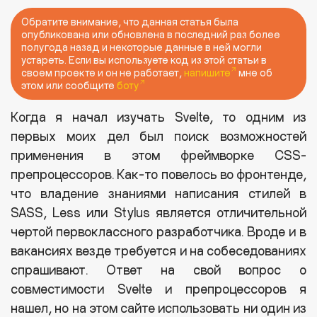
Обратите внимание, что данная статья была
опубликована или обновлена в последний раз более
полугода назад и некоторые данные в ней могли
устареть. Если вы используете код из этой статьи в
своем проекте и он не работает,
напишите
мне об
этом или сообщите
боту
Когда я начал изучать Svelte, то одним из
первых моих дел был поиск возможностей
применения в этом фреймворке CSS-
препроцессоров. Как-то повелось во фронтенде,
что владение знаниями написания стилей в
SASS, Less или Stylus является отличительной
чертой первоклассного разработчика. Вроде и в
вакансиях везде требуется и на собеседованиях
спрашивают. Ответ на свой вопрос о
совместимости Svelte и препроцессоров я
нашел, но на этом сайте использовать ни один из